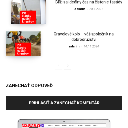
Blíži sa ideálny čas na čistenie fasády
admin
-
20.1.2025
PR
články
našich
klientov
Gravelové kolo – váš společník na
dobrodružství
PR
admin
-
14.11.2024
články
našich
klientov
ZANECHAŤ ODPOVEĎ
PRIHLÁSIŤ A ZANECHAŤ KOMENTÁR