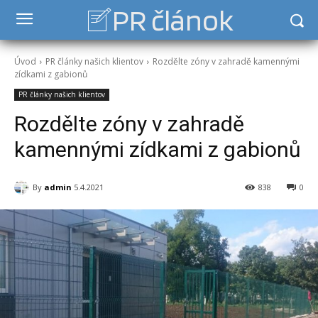
PR článok
Úvod
PR články našich klientov
Rozdělte zóny v zahradě kamennými
zídkami z gabionů
PR články našich klientov
Rozdělte zóny v zahradě
kamennými zídkami z gabionů
By
admin
5.4.2021
838
0