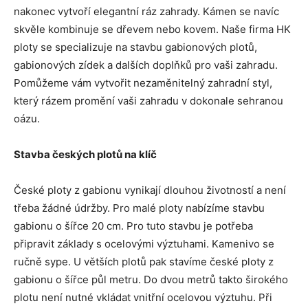
nakonec vytvoří elegantní ráz zahrady. Kámen se navíc
skvěle kombinuje se dřevem nebo kovem. Naše firma HK
ploty se specializuje na stavbu gabionových plotů,
gabionových zídek a dalších doplňků pro vaši zahradu.
Pomůžeme vám vytvořit nezaměnitelný zahradní styl,
který rázem promění vaši zahradu v dokonale sehranou
oázu.
Stavba českých plotů na klíč
České ploty z gabionu vynikají dlouhou životností a není
třeba žádné údržby. Pro malé ploty nabízíme stavbu
gabionu o šířce 20 cm. Pro tuto stavbu je potřeba
připravit základy s ocelovými výztuhami. Kamenivo se
ručně sype. U větších plotů pak stavíme české ploty z
gabionu o šířce půl metru. Do dvou metrů takto širokého
plotu není nutné vkládat vnitřní ocelovou výztuhu. Při