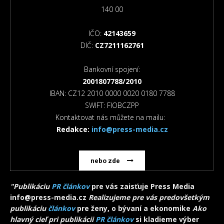
140 00
IČO:
42143659
DIČ:
CZ7211162761
Bankovní spojení:
2001807788/2010
IBAN: CZ12 2010 0000 0020 0180 7788
SWIFT: FIOBCZPP
Kontaktovat nás můžete na mailu:
Redakce:
info@press-media.cz
nebo zde
"Publikáciu
PR článkov
pre vás zaisťuje Press Media
info@press-media.cz
Realizujeme pre vás predovšetkým
publikáciu
článkov
pre ženy, o bývaní a ekonomike
Ako
hlavný cieľ pri publikácii
PR článkov
si kladieme výber