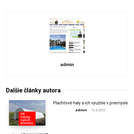
admin
Dalšie články autora
Plachtové haly a ich využitie v priemysle
admin
-
16.6.2025
PR
články
našich
klientov