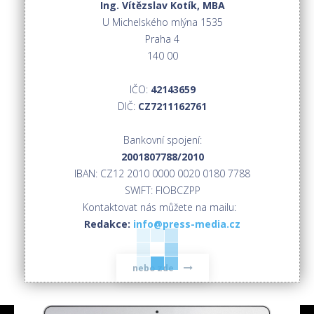
Ing. Vítězslav Kotík, MBA
U Michelského mlýna 1535
Praha 4
140 00
IČO:
42143659
DIČ:
CZ7211162761
Bankovní spojení:
2001807788/2010
IBAN: CZ12 2010 0000 0020 0180 7788
SWIFT: FIOBCZPP
Kontaktovat nás můžete na mailu:
Redakce:
info@press-media.cz
nebo zde