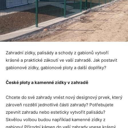
Zahradní zídky, palisády a schody z gabionů vytvoří
krásné a praktické zákoutí ve vaší zahradě. Jak postavit
gabionové zídky, gabionové ploty a další doplňky?
České ploty a kamenné zídky v zahradě
Chcete do své zahrady vnést nový designový prvek, který
zároveň rozdělí jednotlivé části zahrady? Potřebujete
zpevnit zahradu nebo esteticky vytvořit palisádu?
Skvělou volbou budou například kamenné zídky z
gabionu! Přírodní kámen do vaší zahrady vnese krásný