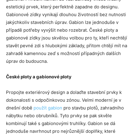
estetický prvek, který perfektně zapadne do designu.
Gabionové zídky vynikají dlouhou životností bez nutnosti
jakýchkoliv stavebních úprav. Gabion lze jednoduše v
případě potřeby vyvýšit nebo rozebrat. České ploty a
gabionové zídky jsou skvělou volbou pro ty, kteří nechtějí
stavět pevné zdi s hlubokými základy, přitom chtějí mít na
zahradě kamennou zeď s možností případných dalších
úprav do budoucna.
České ploty a gabionové ploty
Propojte exteriérový design a dolaďte stavební prvky k
dokonalosti s odpočinkovou zónou. Velmi moderní je v
dnešní době
použít gabion
pro stavbu plotů, zahradního
nábytku nebo obrubníků. Tyto prvky se pak skvěle
kombinují také s gabionovými truhlíky. Gabion se dá
jednoduše navrhnout pro nejrůznější doplňky, které