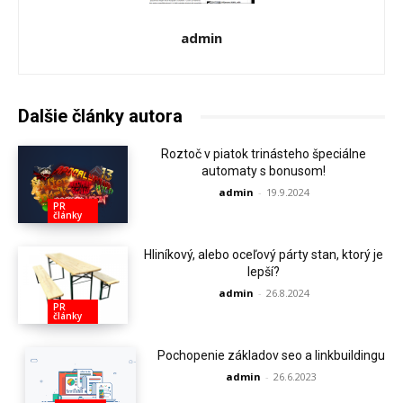
admin
Dalšie články autora
Roztoč v piatok trinásteho špeciálne
automaty s bonusom!
admin
-
19.9.2024
PR
články
Hliníkový, alebo oceľový párty stan, ktorý je
lepší?
admin
-
26.8.2024
PR
články
Pochopenie základov seo a linkbuildingu
admin
-
26.6.2023