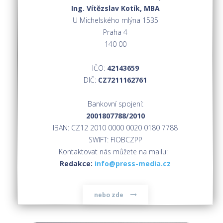
Ing. Vítězslav Kotík, MBA
U Michelského mlýna 1535
Praha 4
140 00
IČO:
42143659
DIČ:
CZ7211162761
Bankovní spojení:
2001807788/2010
IBAN: CZ12 2010 0000 0020 0180 7788
SWIFT: FIOBCZPP
Kontaktovat nás můžete na mailu:
Redakce:
info@press-media.cz
nebo zde