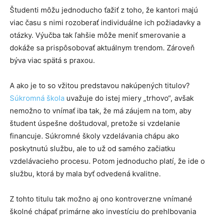
Študenti môžu jednoducho ťažiť z toho, že kantori majú
viac času s nimi rozoberať individuálne ich požiadavky a
otázky. Výučba tak ľahšie môže meniť smerovanie a
dokáže sa prispôsobovať aktuálnym trendom. Zároveň
býva viac spätá s praxou.
A ako je to so vžitou predstavou nakúpených titulov?
Súkromná škola
uvažuje do istej miery „trhovo“, avšak
nemožno to vnímať iba tak, že má záujem na tom, aby
študent úspešne doštudoval, pretože si vzdelanie
financuje. Súkromné ​​školy vzdelávania chápu ako
poskytnutú službu, ale to už od samého začiatku
vzdelávacieho procesu. Potom jednoducho platí, že ide o
službu, ktorá by mala byť odvedená kvalitne.
Z tohto titulu tak možno aj ono kontroverzne vnímané
školné chápať primárne ako investíciu do prehlbovania