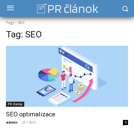
PR článok
Tagy
SEO
Tag:
SEO
PR články
SEO optimalizace
admin
-
23.1.2021
0