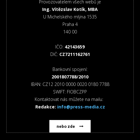
Provozovatelem všech webů je
Ing. Vítězslav Kotík, MBA
U Michelského mlýna 1535
Praha 4
140 00
IČO:
42143659
DIČ:
CZ7211162761
Bankovní spojení:
2001807788/2010
IBAN: CZ12 2010 0000 0020 0180 7788
SWIFT: FIOBCZPP
Kontaktovat nás můžete na mailu:
Redakce:
info@press-media.cz
nebo zde