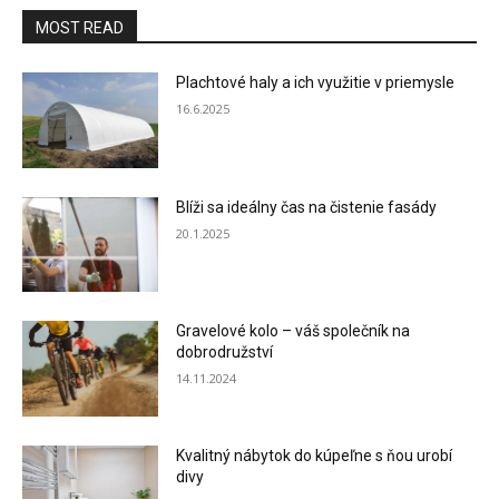
MOST READ
Plachtové haly a ich využitie v priemysle
16.6.2025
Blíži sa ideálny čas na čistenie fasády
20.1.2025
Gravelové kolo – váš společník na
dobrodružství
14.11.2024
Kvalitný nábytok do kúpeľne s ňou urobí
divy