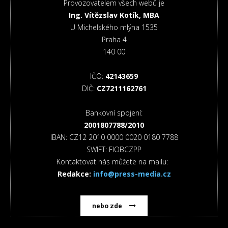
Provozovatelem všech webů je
Ing. Vítězslav Kotík, MBA
U Michelského mlýna 1535
Praha 4
140 00
IČO:
42143659
DIČ:
CZ7211162761
Bankovní spojení:
2001807788/2010
IBAN: CZ12 2010 0000 0020 0180 7788
SWIFT: FIOBCZPP
Kontaktovat nás můžete na mailu:
Redakce:
info@press-media.cz
nebo zde