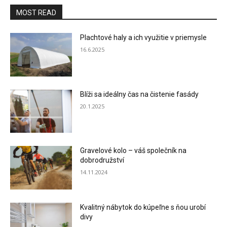
MOST READ
Plachtové haly a ich využitie v priemysle
16.6.2025
Blíži sa ideálny čas na čistenie fasády
20.1.2025
Gravelové kolo – váš společník na
dobrodružství
14.11.2024
Kvalitný nábytok do kúpeľne s ňou urobí
divy